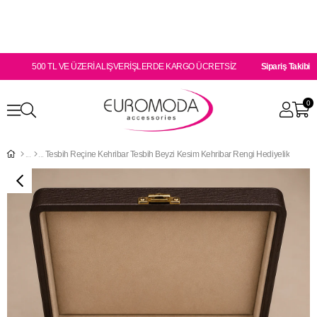
500 TL VE ÜZERİ ALIŞVERİŞLERDE KARGO ÜCRETSİZ
Sipariş Takibi
0
Tesbih Reçine Kehribar Tesbih Beyzi Kesim Kehribar Rengi Hediyelik