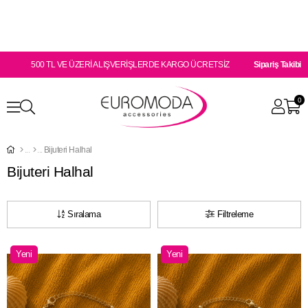
500 TL VE ÜZERİ ALIŞVERİŞLERDE KARGO ÜCRETSİZ
Sipariş Takibi
0
Bijuteri Halhal
Bijuteri Halhal
Sıralama
Filtreleme
Yeni
Yeni
Ürün
Ürün