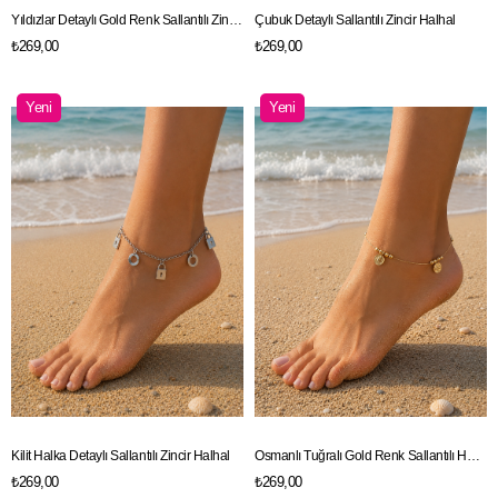
Yıldızlar Detaylı Gold Renk Sallantılı Zincir Halhal
Çubuk Detaylı Sallantılı Zincir Halhal
₺269,00
₺269,00
Yeni
Yeni
Ürün
Ürün
Kilit Halka Detaylı Sallantılı Zincir Halhal
Osmanlı Tuğralı Gold Renk Sallantılı Halhal
₺269,00
₺269,00