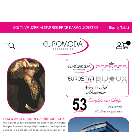
500 TL VE ÜZERİ ALIŞVERİŞLERDE KARGO ÜCRETSİZ
Sipariş Takibi
0